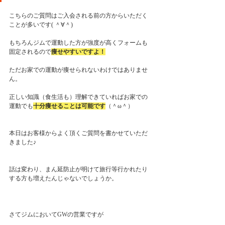
こちらのご質問はご入会される前の方からいただく
ことが多いです( ＾∀＾)
もちろんジムで運動した方が強度が高くフォームも
固定されるので
痩せやすいですよ！
ただお家での運動が痩せられないわけではありませ
ん。
正しい知識（食生活も）理解できていればお家での
運動でも
十分痩せることは可能です
（＾ω＾）
本日はお客様からよく頂くご質問を書かせていただ
きました♪
話は変わり、まん延防止が明けて旅行等行かれたり
する方も増えたんじゃないでしょうか。
さてジムにおいてGWの営業ですが