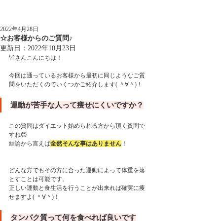
記事
2022年4月28日
☆お客様からのご質問♪
更新日：
2022年10月23日
皆さんこんにちは！
今回は通っているお客様から最初に同じようなご質
問をいただくのでいくつかご紹介します( ＾∀＾)！
運動が苦手な人って痩せにくいですか？
この質問はダイエット始められる方から頂く質問で
すね😊
結論から言えば
全然そんな事はありません
！
どんな方でもその方に合った運動によって体重を落
とすことは可能です。
正しい運動と食生活を行うことが出来れば確実に痩
せますよ( ＾∀＾)！
タンパク質って何を食べれば良いです