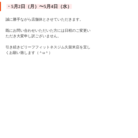
・5月2日（月）〜5月4日（水）
誠に勝手ながら店舗休とさせていただきます。
既にお問い合わせいただいた方には日程のご変更い
ただき大変申し訳ございません。
引き続きビリーフフィットネスジム久留米店を宜し
くお願い致します（＾ω＾）
HP→https://www.beliefsalonfit.com