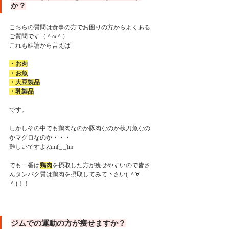
か？
こちらの質問は食事の方でお困りの方からよくある
ご質問です（＾ω＾）
これも結論から言えば
・お肉
・お魚
・大豆製品
・乳製品
です。
しかしその中でも鶏肉なのか豚肉なのか秋刀魚なの
かマグロなのか・・・
難しいですよねm(_ _)m
でも一番は
鶏肉
を摂取した方が痩せやすいので皆さ
んタンパク質は鶏肉を摂取してみて下さい( ＾∀
＾)！！
ジムでの運動の方が痩せますか？