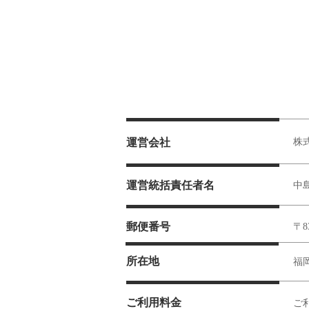
​運営会社
​
運営統括責任者名
​中
郵便番号
〒83
所在地
福岡
​ご利用料金
ご