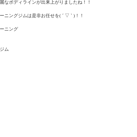
麗なボディラインが出来上がりましたね！！
ングジムは是非お任せを( ´ ▽ ` )！！
ーニング
ジム