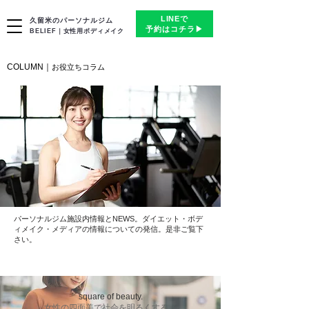
LINEで
久留米のパーソナルジム
予約はコチラ▶︎
BELIEF｜女性用ボディメイク
COLUMN｜
​お役立ち
コラム
パーソナルジム
施設内情報とNEWS。ダイエット・ボデ
ィメイク・メディアの情報についての発信。是非ご覧下
さい。
square of beauty.
女性の四面美で社会を明るくする。